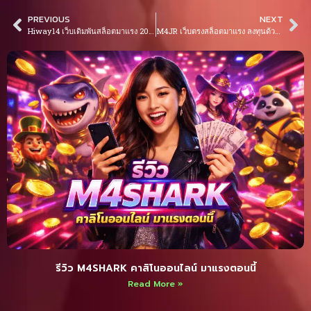
PREVIOUS
NEXT
Hiway14 เว็บเดิมพันสล็อตมาแรง 2024 เกมสล็อตเดิมพันง่ายๆ ได้เงินไว
M4JR เว็บตรงสล็อตมาแรง ลงทุนด้วยกำไรอื้อคาดไม่ถึง
รีวิว M4SHARK คาสิโนออนไลน์ มาแรงตอนนี้
Read More »