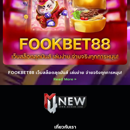
FOOKBET88 เว็บสล็อตสุดมันส์ เล่นง่าย จ่ายจริงทุกการหมุน!
Read More »
เกี่ยวกับเรา