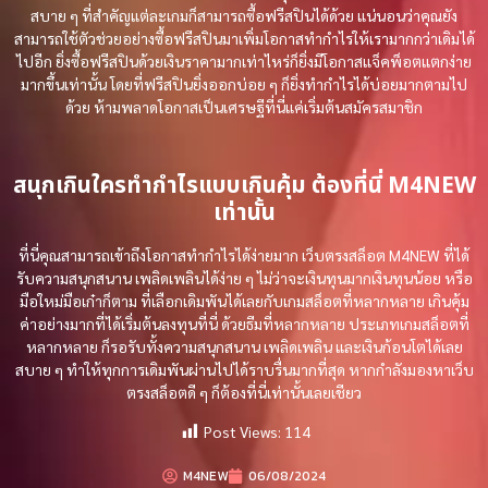
สบาย ๆ ที่สำคัญแต่ละเกมก็สามารถซื้อฟรีสปินได้ด้วย แน่นอนว่าคุณยัง
สามารถใช้ตัวช่วยอย่างซื้อฟรีสปินมาเพิ่มโอกาสทำกำไรให้เรามากกว่าเดิมได้
ไปอีก ยิ่งซื้อฟรีสปินด้วยเงินราคามากเท่าไหร่ก็ยิ่งมีโอกาสแจ็คพ็อตแตกง่าย
มากขึ้นเท่านั้น โดยที่ฟรีสปินยิ่งออกบ่อย ๆ ก็ยิ่งทำกำไรได้บ่อยมากตามไป
ด้วย ห้ามพลาดโอกาสเป็นเศรษฐีที่นี่แค่เริ่มต้นสมัครสมาชิก
สนุกเกินใครทำกำไรแบบเกินคุ้ม ต้องที่นี่
M4NEW
เท่านั้น
ที่นี่คุณสามารถเข้าถึงโอกาสทำกำไรได้ง่ายมาก เว็บตรงสล็อต
M4NEW
ที่ได้
รับความสนุกสนาน เพลิดเพลินได้ง่าย ๆ ไม่ว่าจะเงินทุนมากเงินทุนน้อย หรือ
มือใหม่มือเก๋าก็ตาม ที่เลือกเดิมพันได้เลยกับเกมสล็อตที่หลากหลาย เกินคุ้ม
ค่าอย่างมากที่ได้เริ่มต้นลงทุนที่นี่ ด้วยธีมที่หลากหลาย ประเภทเกมสล็อตที่
หลากหลาย ก็รอรับทั้งความสนุกสนาน เพลิดเพลิน และเงินก้อนโตได้เลย
สบาย ๆ ทำให้ทุกการเดิมพันผ่านไปได้ราบรื่นมากที่สุด หากกำลังมองหาเว็บ
ตรงสล็อตดี ๆ ก็ต้องที่นี่เท่านั้นเลยเชียว
Post Views:
114
M4NEW
06/08/2024