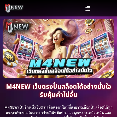
M4NEW เว็บตรงปั่นสล็อตได้อย่างมั่นใจ
รับคุ้มค่าไม่อั้น
M4NEW
เป็นอีกหนึ่งเว็บตรงสล็อตออนไลน์ที่สามารถเลือกปั่นสล็อตได้ทุก
เกมทุกค่ายตามต้องการอย่างมั่นใจ มีแต่ความสนุกสนาน เพลิดเพลิน และ